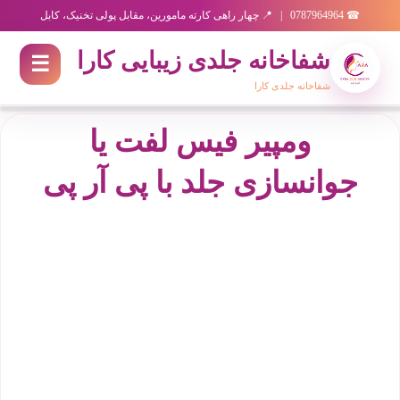
☎ 0787964964 | 📍 چهار راهی کارته مامورین، مقابل پولی تخنیک، کابل
رد شدن به محتوای اصلی
شفاخانه جلدی زیبایی کارا
☰
شفاخانه جلدی کارا
x
ومپیر فیس لفت یا
جوانسازی جلد با پی آر پی