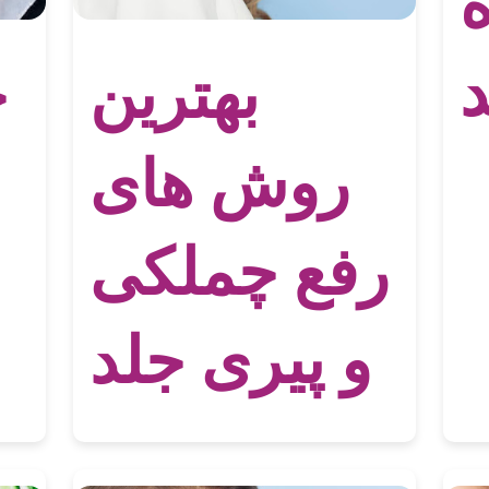
ه
د
بهترین
خ
روش های
رفع چملکی
و پیری جلد