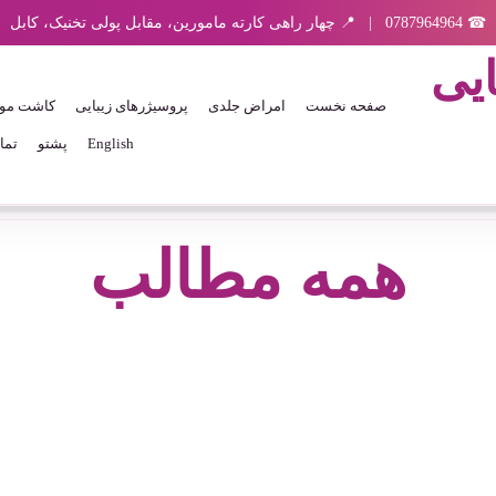
☎ 0787964964 | 📍 چهار راهی کارته مامورین، مقابل پولی تخنیک، کابل
رد شدن به محتوای اصلی
ایی
صفحه نخست
امراض جلدی
پروسیژرهای زیبایی
کاشت مو
English
پشتو
تما
همه مطالب