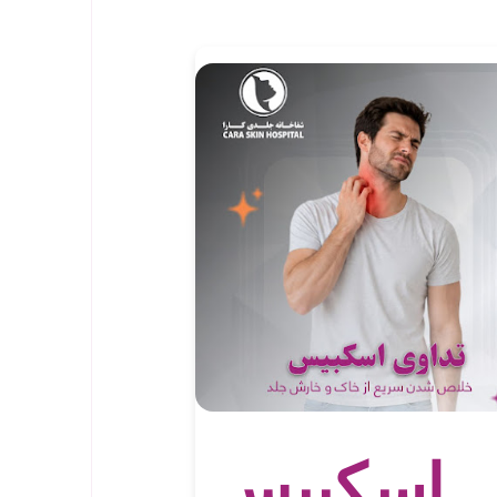
اسکبیس