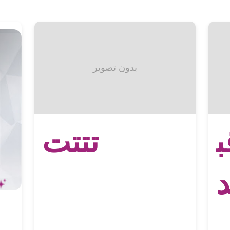
بدون تصویر
ب
تتتت
د