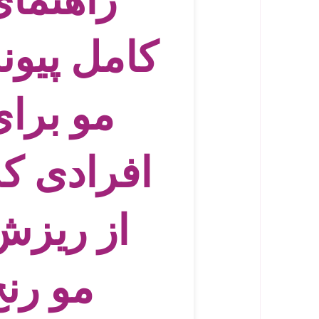
کامل پیون
مو برا
افرادی ک
از ریزش
مو رن