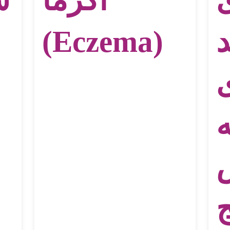
د
(Eczema)
ی
ه
ج