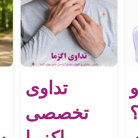
تداوی
تخصصی
اکزما
س