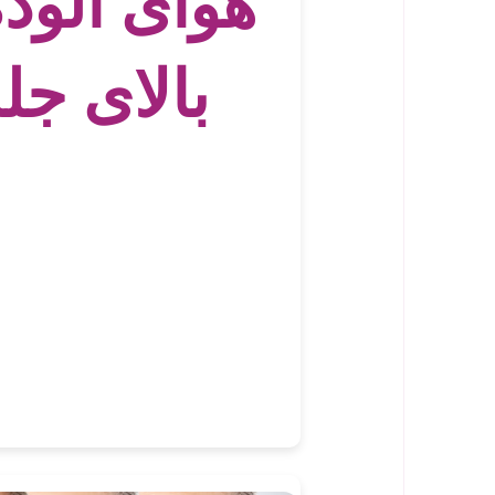
هوای الود
بالای جل