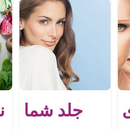
جلد شما
ن