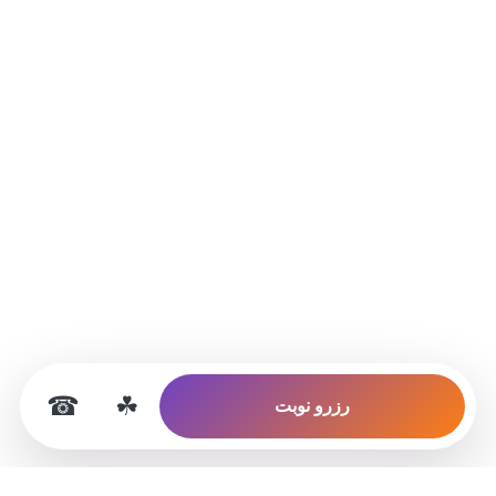
☎
☘
رزرو نوبت