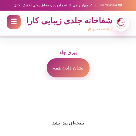
☎ 0787964964 | 📍 چهار راهی کارته مامورین، مقابل پولی تخنیک، کابل
رد شدن به محتوای اصلی
شفاخانه جلدی زیبایی کارا
☰
شفاخانه جلدی کارا
x
نمایش پست‌هایی با برچسب
پیری جلد
نشان دادن همه
نتیجه‌ای پیدا نشد
پ
س